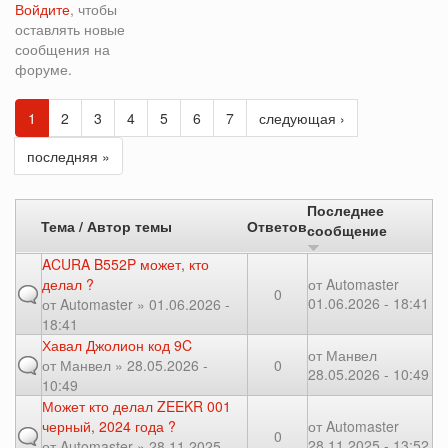
Войдите
, чтобы
оставлять новые
сообщения на
форуме.
1
2
3
4
5
6
7
следующая ›
последняя »
Последнее
Тема / Автор темы
Ответов
сообщение
ACURA B552P может, кто
делал ?
от
Automaster
0
01.06.2026 - 18:41
от
Automaster
» 01.06.2026 -
18:41
Хавал Джолион код 9C
от
Манвел
от
Манвел
» 28.05.2026 -
0
28.05.2026 - 10:49
10:49
Может кто делал ZEEKR 001
черный, 2024 года ?
от
Automaster
0
28.11.2025 - 13:52
от
Automaster
» 28.11.2025 -