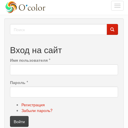
Toggl
navig
Перейти
Форма
к
основному
поиска
Поиск
содержанию
Вход на сайт
Имя пользователя
*
Пароль
*
Регистрация
Забыли пароль?
Войти