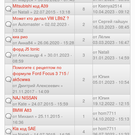
Mitsubishi код A39
от
Ksenya2514
8
10.04.2023 - 09:12
от
Natali
» 22.07.2015 - 13:18
Может кто делал VW LB9Z ?
от
Сергей гайшун
от
Automaster
» 02.02.2023 -
2
16.03.2023 - 08:45
13:02
киа рио
от
Лёлик
2
03.03.2023 - 16:47
от
Анна84
» 26.06.2020 - 15:28
форд J5 tonic
от
Natali
от
Александр 4
» 30.01.2023 -
3
31.01.2023 - 14:59
08:59
Помогите с рецептом по
формуле Ford Focus 3 715 /
от
Юлия
ak5cwwa
2
05.01.2023 - 10:54
от
Дмитрий Алексеевич
»
21.11.2017 - 14:09
NAJ NISSAN
от
Юлия
2
19.12.2022 - 12:15
от
Kate
» 24.07.2015 - 15:59
BMW A83
от
hom7711
от
Михаил
» 25.11.2015 -
1
14.10.2022 - 15:13
16:36
Kia код SAE
от
hom7711
4
26.07.2022 - 11:32
от
Natali
» 14.07.2015 - 14:25