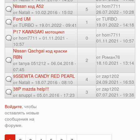
Nissan код A52
от
hom7711
5
26.07.2022 - 10:28
от
Natali
» 10.02.2016 - 15:02
Ford UM
от
TURBO
1
19.01.2022 - 14:18
от
TURBO
» 19.01.2022 - 09:41
P17 KAWASAKI мотоцикл
от
hom7711
от
hom7711
» 01.11.2021 -
0
01.11.2021 - 10:57
10:57
Nissan Qachgai код краски
RBN
от
Роман76
2
18.10.2021 - 13:14
от
tanya 051212
» 06.04.2018 -
07:45
9SSEWTA CANDY RED PEARL
от
zap1202
4
24.09.2021 - 16:53
от
Natali
» 18.07.2016 - 08:10
38P mazda help!!!
от
zap1202
3
07.07.2021 - 19:38
от
snuppi
» 05.01.2016 - 17:23
Войдите
, чтобы
оставлять новые
сообщения на
форуме.