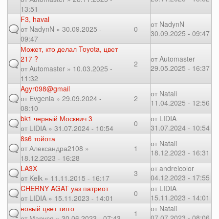
13:51
F3, haval
от
NadynN
от
NadynN
» 30.09.2025 -
0
30.09.2025 - 09:47
09:47
Может, кто делал Toyota, цвет
217 ?
от
Automaster
2
29.05.2025 - 16:37
от
Automaster
» 10.03.2025 -
11:32
Agyr098@gmail
от
Natali
от
Evgenia
» 29.09.2024 -
2
11.04.2025 - 12:56
08:10
bk1 черный Москвич 3
от
LIDIA
0
31.07.2024 - 10:54
от
LIDIA
» 31.07.2024 - 10:54
8s6 тойота
от
Natali
от
Александра2108
»
1
18.12.2023 - 16:31
18.12.2023 - 16:28
LA3X
от
andreicolor
3
04.12.2023 - 17:55
от
Kelk
» 11.11.2015 - 16:17
CHERNY AGAT уаз патриот
от
LIDIA
0
15.11.2023 - 14:01
от
LIDIA
» 15.11.2023 - 14:01
новый цвет тигго
от
Natali
1
07.07.2023 - 08:06
от
Маруся
» 30.06.2023 - 07:43