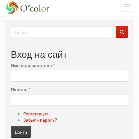
Toggl
navig
Перейти
Форма
к
основному
поиска
Поиск
содержанию
Вход на сайт
Имя пользователя
*
Пароль
*
Регистрация
Забыли пароль?
Войти