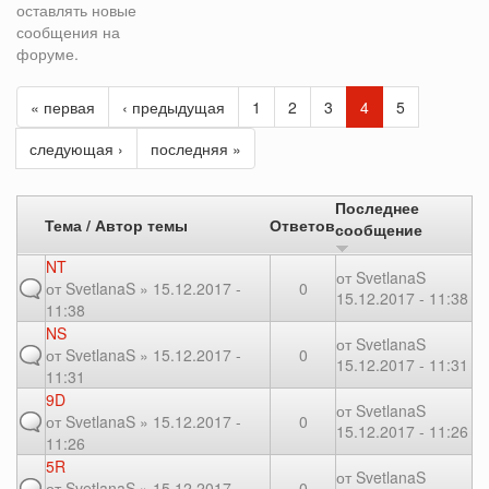
оставлять новые
сообщения на
форуме.
« первая
‹ предыдущая
1
2
3
4
5
следующая ›
последняя »
Последнее
Тема / Автор темы
Ответов
сообщение
NT
от
SvetlanaS
от
SvetlanaS
» 15.12.2017 -
0
15.12.2017 - 11:38
11:38
NS
от
SvetlanaS
от
SvetlanaS
» 15.12.2017 -
0
15.12.2017 - 11:31
11:31
9D
от
SvetlanaS
от
SvetlanaS
» 15.12.2017 -
0
15.12.2017 - 11:26
11:26
5R
от
SvetlanaS
от
SvetlanaS
» 15.12.2017 -
0