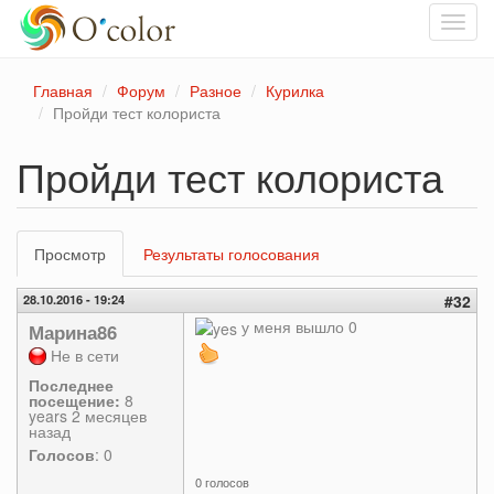
Toggl
navig
Перейти
Главная
Форум
Разное
Курилка
к
Пройди тест колориста
основному
содержанию
Пройди тест колориста
Главные
Просмотр
(активная
Результаты голосования
вкладки
вкладка)
28.10.2016 - 19:24
#32
у меня вышло 0
Марина86
Не в сети
Последнее
посещение:
8
years 2 месяцев
назад
Голосов
: 0
0 голосов