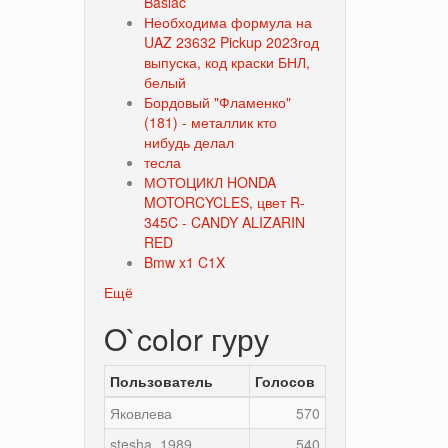
Baslac
Необходима формула на
UAZ 23632 Pickup 2023год
выпуска, код краски БНЛ,
белый
Бордовый "Фламенко"
(181) - металлик кто
нибудь делал
тесла
МОТОЦИКЛ HONDA
MOTORCYCLES, цвет R-
345C - CANDY ALIZARIN
RED
Bmw x1 C1X
Ещё
O`color гуру
Пользователь
Голосов
Яковлева
570
stesha_1989
540