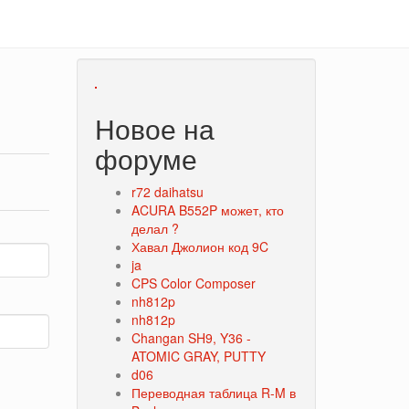
Новое на
форуме
r72 daihatsu
ACURA B552P может, кто
делал ?
Хавал Джолион код 9C
ja
CPS Color Composer
nh812p
nh812p
Changan SH9, Y36 -
ATOMIC GRAY, PUTTY
d06
Переводная таблица R-M в