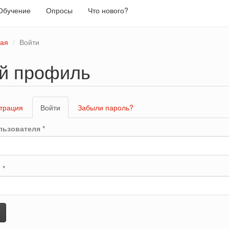
Обучение
Опросы
Что нового?
ная
Войти
й профиль
вные
трация
Войти
(активная
Забыли пароль?
адки
вкладка)
льзователя
*
ь
*