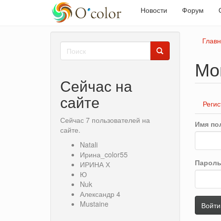
Новости
Форум
Перейти
Глав
Форма
к
основному
поиска
Мо
Поиск
содержанию
Сейчас на
Гла
сайте
Регис
вкл
Сейчас 7 пользователей на
Имя по
сайте.
Natali
Ирина_color55
Парол
ИРИНА Х
Ю
Nuk
Александр 4
email
Mustaine
Войти