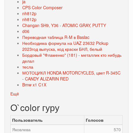
ja
CPS Color Composer
nh812p
nh812p
Changan SH9, Y36 - ATOMIC GRAY, PUTTY
d06
Переводная таблица R-M в Baslac
Необходима формула на UAZ 23632 Pickup
2023год выпуска, код краски БНЛ, белый
Бордовый "Фламенко" (181) - металлик кто нибудь
делал
тесла
МОТОЦИКЛ HONDA MOTORCYCLES, цвет R-345C
- CANDY ALIZARIN RED
Bmw x1 C1X
Ещё
O`color гуру
Пользователь
Голосов
Яковлева
570