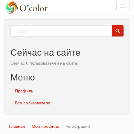
Toggl
navig
Перейти
Форма
к
основному
поиска
Поиск
содержанию
Сейчас на сайте
Сейчас 0 пользователей на сайте.
Меню
Профиль
Все пользователи
Главная
Мой профиль
Регистрация