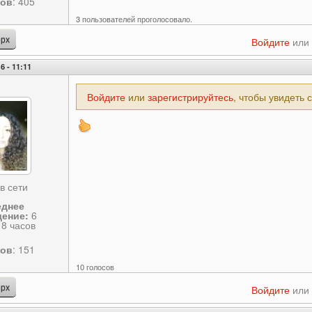
сов
: 405
3 пользователей проголосовало.
рх
Войдите
или
6 - 11:11
Войдите
или
зарегистрируйтесь
, чтобы увидеть 
в сети
еднее
ение:
6
18 часов
сов
: 151
10 голосов
рх
Войдите
или