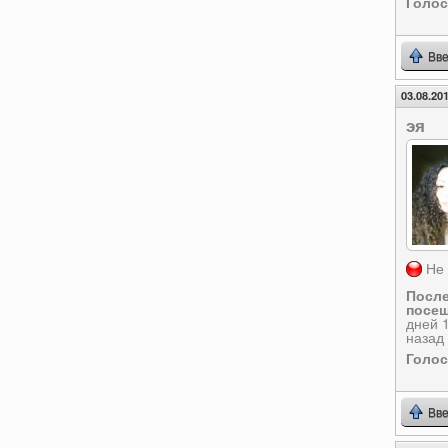
Голо
Вве
03.08.201
эя
Не 
Посл
посещ
дней 
назад
Голо
Вве