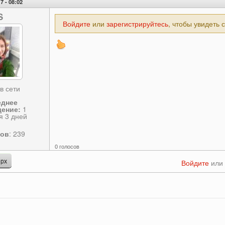
7 - 08:02
S
Войдите
или
зарегистрируйтесь
, чтобы увидеть 
в сети
еднее
ение:
1
я 3 дней
сов
: 239
0 голосов
рх
Войдите
или