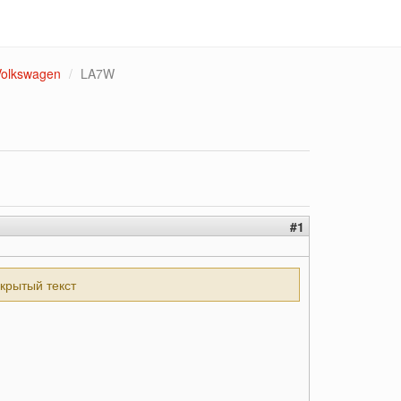
Volkswagen
LA7W
#1
скрытый текст