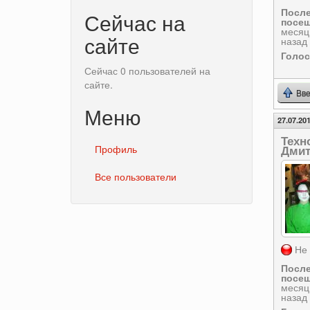
Посл
Сейчас на
посещ
месяц
сайте
назад
Голо
Сейчас 0 пользователей на
сайте.
Вве
Меню
27.07.201
Техн
Профиль
Дмит
Все пользователи
Не 
Посл
посещ
месяц
назад