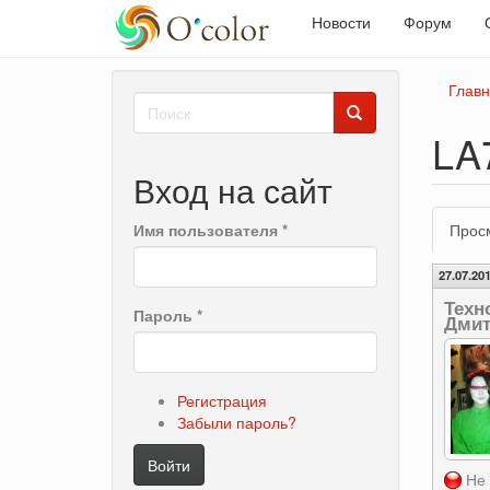
Новости
Форум
Перейти
Глав
Форма
к
основному
поиска
LA
Поиск
содержанию
Вход на сайт
Гла
Имя пользователя
*
Прос
вкл
27.07.201
Техн
Пароль
*
Дмит
Регистрация
Забыли пароль?
Войти
Не 