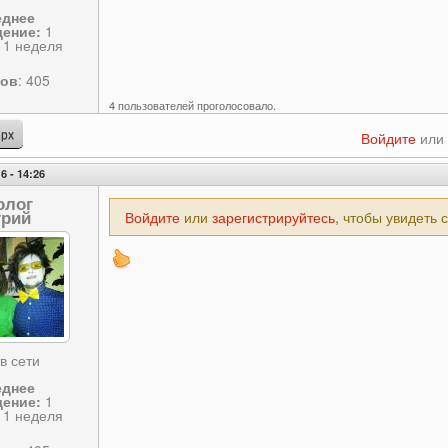
еднее
ение:
1
 1 неделя
сов
: 405
4 пользователей проголосовало.
рх
Войдите
или
6 - 14:26
олог
рий
Войдите
или
зарегистрируйтесь
, чтобы увидеть 
в сети
еднее
ение:
1
 1 неделя