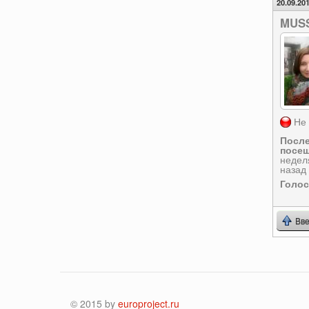
20.09.201
MUS
Не 
Посл
посещ
недел
назад
Голо
Вве
© 2015 by
europroject.ru