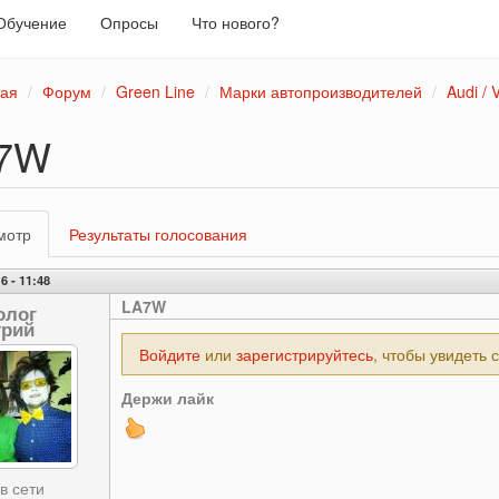
Обучение
Опросы
Что нового?
ная
Форум
Green Line
Марки автопроизводителей
Audi / 
7W
вные
мотр
(активная
Результаты голосования
адки
вкладка)
6 - 11:48
LA7W
олог
рий
Войдите
или
зарегистрируйтесь
, чтобы увидеть 
Держи лайк
в сети