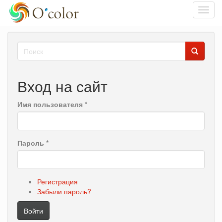
Toggl
navig
Перейти
Форма
к
основному
поиска
Поиск
содержанию
Вход на сайт
Имя пользователя
*
Пароль
*
Регистрация
Забыли пароль?
Войти