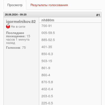
Главные
Просмотр
(активная
Результаты голосования
вкладки
вкладка)
28.08.2024 - 09:20
#1
nh880m
igormelnikov.82
700-91
Не в сети
Последнее
005-59.5
посещение:
15
часов 1 минута
885-52.5
назад
401-35
Голосов
: 75
850-6.3
503-15
861-9
860-4
870-5.8
402-0.4
203-0.5
225-0.5