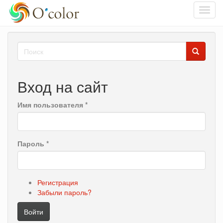
Toggl
navig
Перейти
Форма
к
основному
поиска
Поиск
содержанию
Вход на сайт
Имя пользователя
*
Пароль
*
Регистрация
Забыли пароль?
Войти