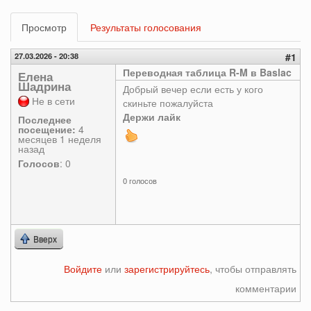
Главные
Просмотр
(активная
Результаты голосования
вкладки
вкладка)
27.03.2026 - 20:38
#1
Переводная таблица R-M в Baslac
Елена
Шадрина
Добрый вечер если есть у кого
Не в сети
скиньте пожалуйста
Держи лайк
Последнее
посещение:
4
месяцев 1 неделя
назад
Голосов
: 0
0 голосов
Вверх
Войдите
или
зарегистрируйтесь
, чтобы отправлять
комментарии