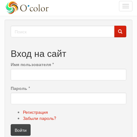
Toggl
navig
Перейти
Форма
к
основному
поиска
Поиск
содержанию
Вход на сайт
Имя пользователя
*
Пароль
*
Регистрация
Забыли пароль?
Войти