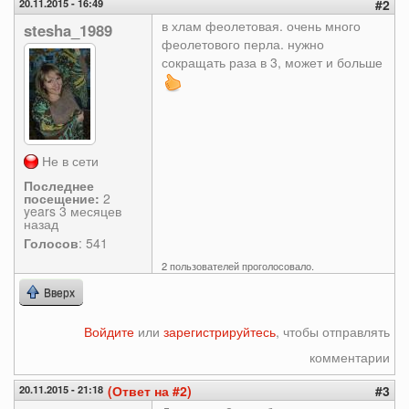
20.11.2015 - 16:49
#2
в хлам феолетовая. очень много
stesha_1989
феолетового перла. нужно
сокращать раза в 3, может и больше
Не в сети
Последнее
посещение:
2
years 3 месяцев
назад
Голосов
: 541
2 пользователей проголосовало.
Вверх
Войдите
или
зарегистрируйтесь
, чтобы отправлять
комментарии
20.11.2015 - 21:18
(Ответ на #2)
#3