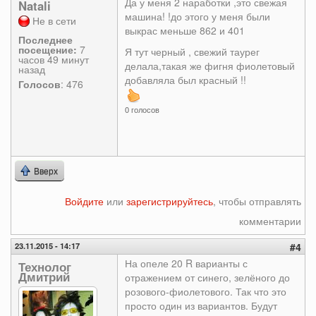
Да у меня 2 наработки ,это свежая
Natali
машина! !до этого у меня были
Не в сети
выкрас меньше 862 и 401
Последнее
посещение:
7
Я тут черный , свежий таурег
часов 49 минут
делала,такая же фигня фиолетовый
назад
добавляла был красный !!
Голосов
: 476
0 голосов
Вверх
Войдите
или
зарегистрируйтесь
, чтобы отправлять
комментарии
23.11.2015 - 14:17
#4
На опеле 20 R варианты с
Технолог
Дмитрий
отражением от синего, зелёного до
розового-фиолетового. Так что это
просто один из вариантов. Будут