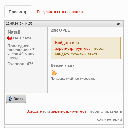
Главные
Просмотр
(активная
Результаты голосования
вкладки
вкладка)
25.05.2015 - 14:55
#1
20R OPEL
Natali
Не в сети
Войдите
или
Последнее
зарегистрируйтесь
, чтобы
посещение:
7
часов 49 минут
увидеть скрытый текст
назад
Голосов
: 476
Держи лайк
Пользователей проголосовало: 1
Вверх
Войдите
или
зарегистрируйтесь
, чтобы отправлять
комментарии