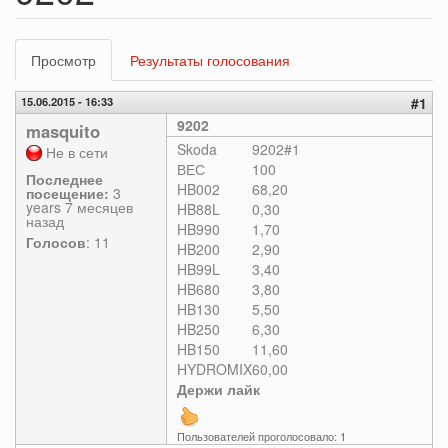
Главные
Просмотр
(активная
Результаты голосования
вкладки
вкладка)
15.06.2015 - 16:33
#1
9202
masquito
Skoda
9202#1
Не в сети
ВЕС
100
Последнее
HB002
68,20
посещение:
3
years 7 месяцев
HB88L
0,30
назад
HB990
1,70
Голосов
: 11
HB200
2,90
HB99L
3,40
HB680
3,80
HB130
5,50
HB250
6,30
HB150
11,60
HYDROMIX
60,00
Держи лайк
Пользователей проголосовало: 1