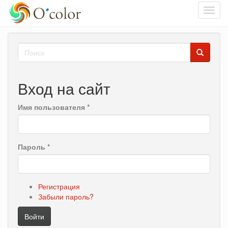
Toggl
navig
Перейти
Форма
к
основному
поиска
Поиск
содержанию
Вход на сайт
Имя пользователя
*
Пароль
*
Регистрация
Забыли пароль?
Войти