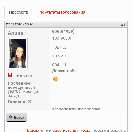
Главные
Просмотр
(активная
Результаты голосования
вкладки
вкладка)
27.07.2016 - 16:46
#1
9p9p(1026)
Алина
100-608.0
702-4.2
203-2.7
804-1.1
Держи лайк
Не в сети
Последнее
посещение:
9
years 5 месяцев
назад
Голосов
: 22
3 пользователей проголосовало.
Вверх
Войдите
или
зарегистрируйтесь
, чтобы отправлять