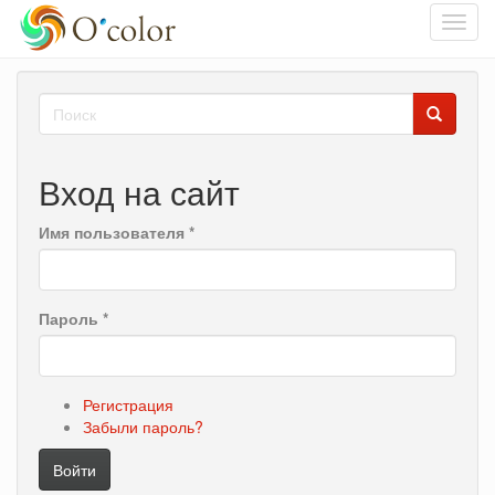
Toggl
navig
Перейти
Форма
к
основному
поиска
Поиск
содержанию
Вход на сайт
Имя пользователя
*
Пароль
*
Регистрация
Забыли пароль?
Войти