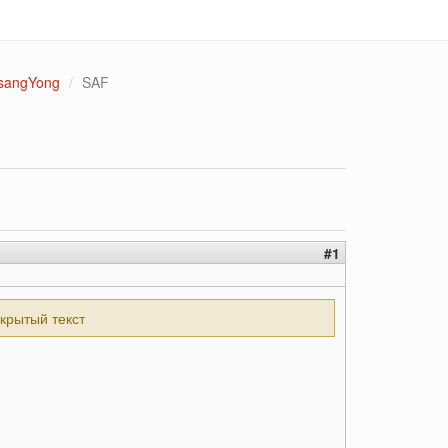
sangYong
SAF
#1
скрытый текст