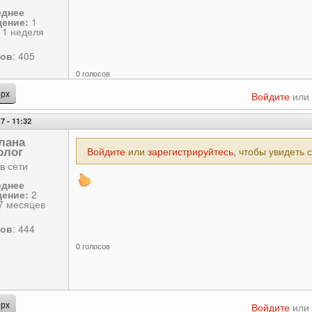
еднее
ение:
1
 1 неделя
сов
: 405
0 голосов
рх
Войдите
или
7 - 11:32
лана
олог
Войдите
или
зарегистрируйтесь
, чтобы увидеть 
в сети
еднее
ение:
2
 7 месяцев
сов
: 444
0 голосов
рх
Войдите
или