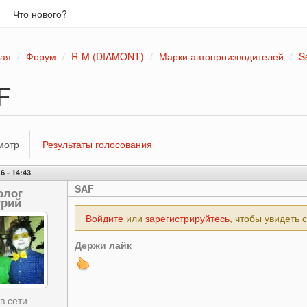
Что нового?
ная
Форум
R-M (DIAMONT)
Марки автопроизводителей
S
F
вные
мотр
(активная
Результаты голосования
адки
вкладка)
6 - 14:43
SAF
олог
рий
Войдите
или
зарегистрируйтесь
, чтобы увидеть 
Держи лайк
в сети