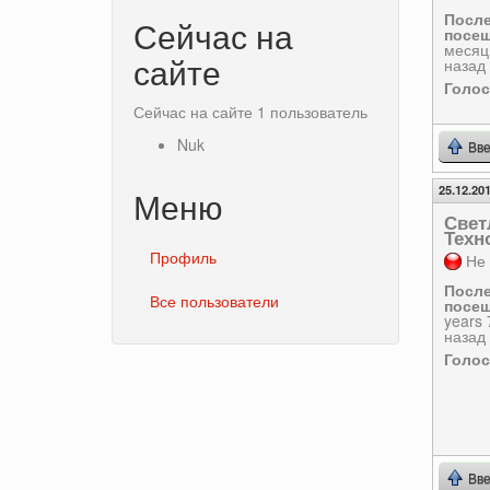
Посл
Сейчас на
посещ
месяц
сайте
назад
Голо
Сейчас на сайте 1 пользователь
Nuk
Вве
25.12.201
Меню
Свет
Техн
Профиль
Не 
Посл
Все пользователи
посещ
years
назад
Голо
Вве