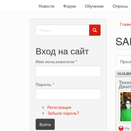
Новости
Форум
Обучение
Опросы
Перейти
Глав
Форма
к
основному
поиска
SA
Поиск
содержанию
Вход на сайт
Гла
Имя пользователя
*
Прос
вкл
14.12.201
Техн
Пароль
*
Дмит
Регистрация
Забыли пароль?
Войти
Не 