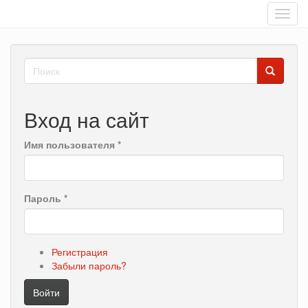
Toggl
navig
Перейти
Форма
к
основному
поиска
Поиск
содержанию
Вход на сайт
Имя пользователя
*
Пароль
*
Регистрация
Забыли пароль?
Войти