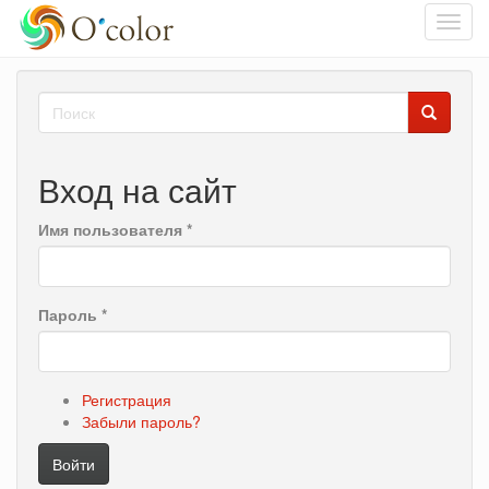
Toggl
navig
Перейти
Форма
к
основному
поиска
Поиск
содержанию
Вход на сайт
Имя пользователя
*
Пароль
*
Регистрация
Забыли пароль?
Войти