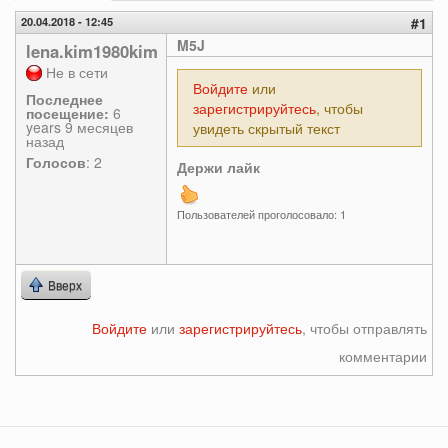
вкладки
вкладка)
20.04.2018 - 12:45
#1
M5J
lena.kim1980kim
Не в сети
Войдите
или
Последнее
зарегистрируйтесь
, чтобы
посещение:
6
years 9 месяцев
увидеть скрытый текст
назад
Голосов
: 2
Держи лайк
Пользователей проголосовало: 1
Вверх
Войдите
или
зарегистрируйтесь
, чтобы отправлять
комментарии