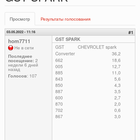
Главные
Просмотр
(активная
Результаты голосования
вкладки
вкладка)
03.05.2022 - 11:16
#1
GST SPARK
hom7711
GST
CHEVROLET spark
Не в сети
Converter
36,2
Последнее
662
18,6
посещение:
2
недели 6 дней
005
12,7
назад
885
11,0
Голосов
: 107
843
5,6
850
4,3
887
3,5
600
2,7
870
2,0
702
0,6
867
3,0