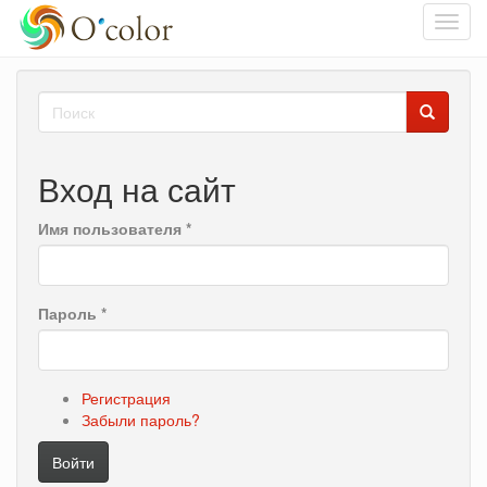
Toggl
navig
Перейти
Форма
к
основному
поиска
Поиск
содержанию
Вход на сайт
Имя пользователя
*
Пароль
*
Регистрация
Забыли пароль?
Войти