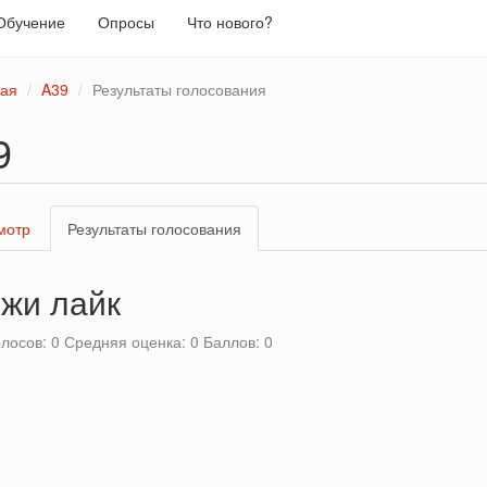
Обучение
Опросы
Что нового?
ная
A39
Результаты голосования
9
вные
мотр
Результаты голосования
(активная
адки
вкладка)
жи лайк
олосов: 0 Средняя оценка: 0 Баллов: 0