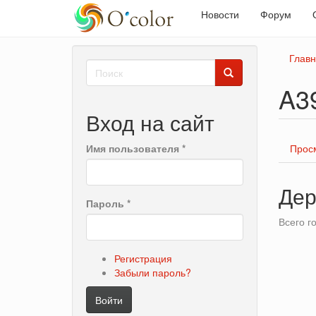
Новости
Форум
Перейти
Глав
Форма
к
основному
поиска
A3
Поиск
содержанию
Вход на сайт
Гла
Имя пользователя
*
Прос
вкл
Дер
Пароль
*
Всего г
Регистрация
Забыли пароль?
Войти