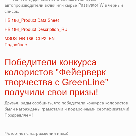
38L
автопроизводители включили сырьё Passivator W в чёрный
список.
HB 186_Product Data Sheet
HB 186_Product Description_RU
MSDS_HB 186_CLP2_EN
Подробнее
о
HB
186
Победители конкурса
вводится
колористов "Фейерверк
в
качестве
творчества с GreenLine"
замены
HB
получили свои призы!
185
Друзья, рады сообщить, что победители конкурса колористов
были награждены грамотами и подарочными сертификатами!
Поздравляем!
Фотоотчет с награждений ниже: