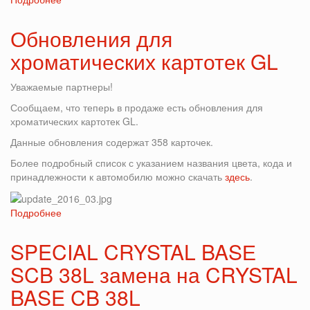
Новый
цвет
Обновления для
в
хроматических картотек GL
линейке
Candy
Effect
Уважаемые партнеры!
Сообщаем, что теперь в продаже есть обновления для
хроматических картотек GL.
Данные обновления содержат 358 карточек.
Более подробный список с указанием названия цвета, кода и
принадлежности к автомобилю можно скачать
здесь
.
Подробнее
о
Обновления
для
SPECIAL CRYSTAL BASЕ
хроматических
SCB 38L замена на CRYSTAL
картотек
GL
BASE CB 38L