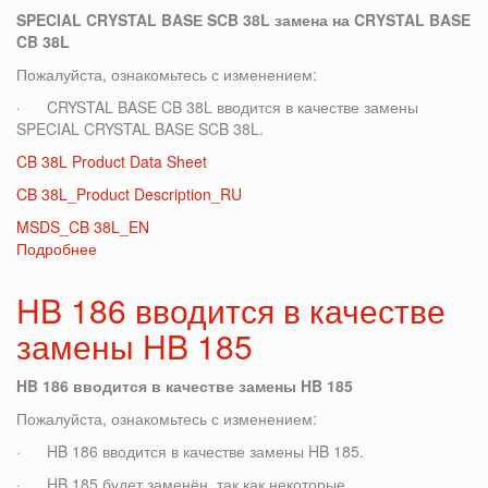
SPECIAL CRYSTAL BASЕ SCB 38L замена на CRYSTAL BASE
CB 38L
Пожалуйста, ознакомьтесь с изменением:
· CRYSTAL BASE CB 38L вводится в качестве замены
SPECIAL CRYSTAL BASЕ SCB 38L.
CB 38L Product Data Sheet
CB 38L_Product Description_RU
MSDS_CB 38L_EN
Подробнее
о
SPECIAL
CRYSTAL
HB 186 вводится в качестве
BASЕ
замены HB 185
SCB
38L
замена
HB 186 вводится в качестве замены HB 185
на
Пожалуйста, ознакомьтесь с изменением:
CRYSTAL
BASE
· HB 186 вводится в качестве замены HB 185.
CB
· HB 185 будет заменён, так как некоторые