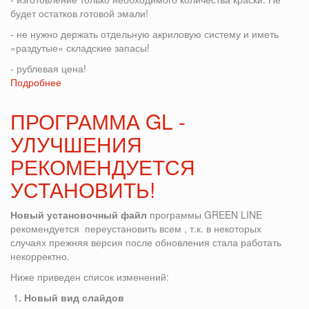
будет остатков готовой эмали!
- не нужно держать отдельную акриловую систему и иметь
«раздутые» складские запасы!
- рублевая цена!
Подробнее
о
Новинка
в
ПРОГРАММА GL -
GL
УЛУЧШЕНИЯ
смола
для
РЕКОМЕНДУЕТСЯ
изготовления
акриловых
УСТАНОВИТЬ!
красок
Н
овый установочный файл
программы GREEN LINE
рекомендуется переустановить всем , т.к. в некоторых
случаях прежняя версия после обновления стала работать
некорректно.
Ниже приведен список изменений:
1
. Новый вид слайдов