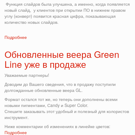
Функция слайдов была улучшена, а именно, когда появляется
новый слайд, у клиентов при открытии ПО в нижнем правом
углу (конверт) появится красная цифра, показывающая
количество новых слайдов.
Подробнее
о
ПРОГРАММА
GL
Обновленные веера Green
-
Line уже в продаже
УЛУЧШЕНИЯ
РЕКОМЕНДУЕТСЯ
УСТАНОВИТЬ!
Уважаемые партнеры!
Доводим до Вашего сведения, что в продажу поступили
долгожданные обновленные веера GL.
Формат остался тот же, но теперь они дополнены всеми
новыми пигментами, Сandy и Super Color.
Спешите заказывать этот удобный и полезный для колористов
инструмент.
Ниже комментарии об изменениях в линейке цветов:
Подробнее
о