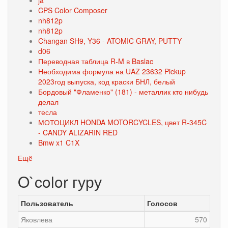
ja
CPS Color Composer
nh812p
nh812p
Changan SH9, Y36 - ATOMIC GRAY, PUTTY
d06
Переводная таблица R-M в Baslac
Необходима формула на UAZ 23632 Pickup
2023год выпуска, код краски БНЛ, белый
Бордовый "Фламенко" (181) - металлик кто нибудь
делал
тесла
МОТОЦИКЛ HONDA MOTORCYCLES, цвет R-345C
- CANDY ALIZARIN RED
Bmw x1 C1X
Ещё
O`color гуру
Пользователь
Голосов
Яковлева
570