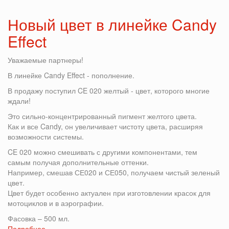
Обновленные
веера
Новый цвет в линейке Candy
Green
Effect
Line
уже
в
Уважаемые партнеры!
продаже
В линейке Candy Effect - пополнение.
В продажу поступил CE 020 желтый - цвет, которого многие
ждали!
Это сильно-концентрированный пигмент желтого цвета.
Как и все Candy, он увеличивает чистоту цвета, расширяя
возможности системы.
CE 020 можно смешивать с другими компонентами, тем
самым получая дополнительные оттенки.
Например, смешав СЕ020 и СЕ050, получаем чистый зеленый
цвет.
Цвет будет особенно актуален при изготовлении красок для
мотоциклов и в аэрографии.
Фасовка – 500 мл.
Подробнее
о