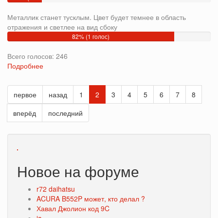
голосов)
Металлик станет тусклым. Цвет будет темнее в область
отражения и светлее на вид сбоку
82% (1 голос)
Всего голосов: 246
Подробнее
о
Как
изменится
первое
назад
1
2
3
4
5
6
7
8
серебристый
металлик,
вперёд
последний
если
давление
в
воздушной
системе
будет
Новое на форуме
пониженным?
r72 daihatsu
ACURA B552P может, кто делал ?
Хавал Джолион код 9C