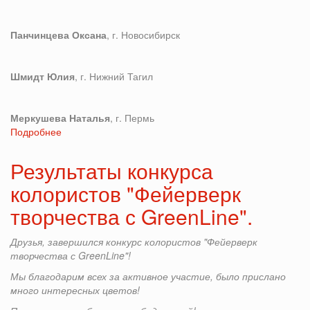
Панчинцева Оксана
, г. Новосибирск
Шмидт Юлия
, г. Нижний Тагил
Меркушева Наталья
, г. Пермь
Подробнее
о
Победители
конкурса
Результаты конкурса
колористов
колористов "Фейерверк
"Фейерверк
творчества
творчества с GreenLine".
с
GreenLine"
Друзья, завершился конкурс колористов "Фейерверк
получили
творчества с GreenLine"!
свои
призы!
Мы благодарим всех за активное участие, было прислано
много интересных цветов!