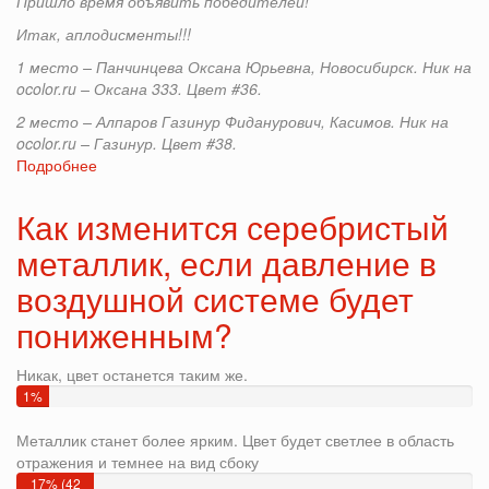
Пришло время объявить победителей!
Итак, аплодисменты!!!
1 место – Панчинцева Оксана Юрьевна, Новосибирск. Ник на
ocolor.
ru – Оксана 333. Цвет #36.
2 место – Алпаров Газинур Фиданурович, Касимов. Ник на
ocolor.
ru – Газинур. Цвет #38.
Подробнее
о
Результаты
конкурса
Как изменится серебристый
колористов
металлик, если давление в
"Фейерверк
творчества
воздушной системе будет
с
GreenLine".
пониженным?
Никак, цвет останется таким же.
1%
(3
Металлик станет более ярким. Цвет будет светлее в область
голосов)
отражения и темнее на вид сбоку
17% (42