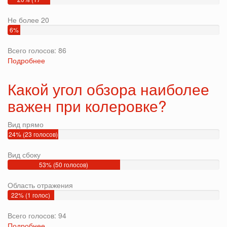
голосов)
Не более 20
6%
(5
Всего голосов: 86
голосов)
Подробнее
о
Какое
максимальное
Какой угол обзора наиболее
количество
важен при колеровке?
компонентов
может
быть
Вид прямо
в
24% (23 голосов)
рецепте?
Вид сбоку
53% (50 голосов)
Область отражения
22% (1 голос)
Всего голосов: 94
Подробнее
о