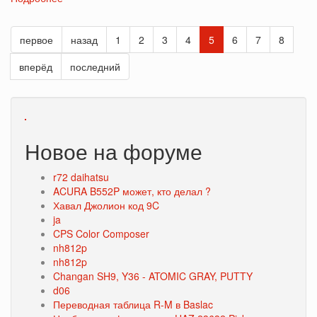
Какой
угол
первое
назад
1
2
3
4
5
6
7
8
обзора
наиболее
вперёд
последний
важен
при
колеровке?
Новое на форуме
r72 daihatsu
ACURA B552P может, кто делал ?
Хавал Джолион код 9C
ja
CPS Color Composer
nh812p
nh812p
Changan SH9, Y36 - ATOMIC GRAY, PUTTY
d06
Переводная таблица R-M в Baslac