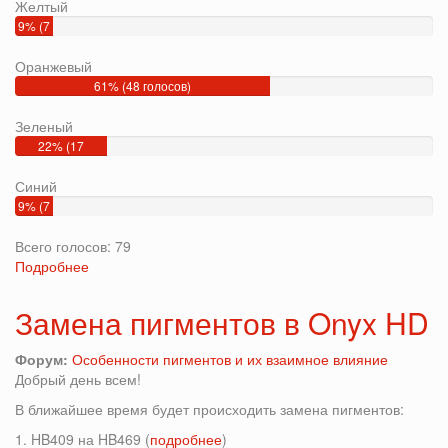
Желтый
9% (7
голосов)
Оранжевый
61% (48 голосов)
Зеленый
22% (17
голосов)
Синий
9% (7
голосов)
Всего голосов: 79
Подробнее
о
Какой
цвет
Замена пигментов в Onyx HD
будет
считаться
Форум:
Особенности пигментов и их взаимное влияние
дополнительным
Добрый день всем!
для
красного?
В ближайшее время будет происходить замена пигментов:
1. HB409 на HB469 (
подробнее
)