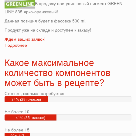
основным
В продажу поступил новый пигмент GREEN
LINE 835 ярко-оранжевый!
Данная позиция будет в фасовке 500 ml.
Продукт уже на складе и доступен к заказу!
Ждем ваших заявок!
Подробнее
о
GREEN
LINE
Какое максимальное
835
количество компонентов
ярко-
оранжевый!
может быть в рецепте?
Уже
на
Столько, сколько потребуется
складе!
34% (29 голосов)
Не более 10
41% (35 голосов)
Не более 15
20% (17