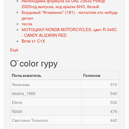
Необходима формула на UAZ 23632 Pickup
2023год выпуска, код краски БНЛ, белый
Бордовый "Фламенко" (181) - металлик кто нибудь
делал
тесла
МОТОЦИКЛ HONDA MOTORCYCLES, цвет R-345C
- CANDY ALIZARIN RED
Bmw x1 C1X
Ещё
O`color гуру
Пользователь
Голосов
Яковлева
570
stesha_1989
540
Elena
532
Natali
476
Светлана Технолог
442