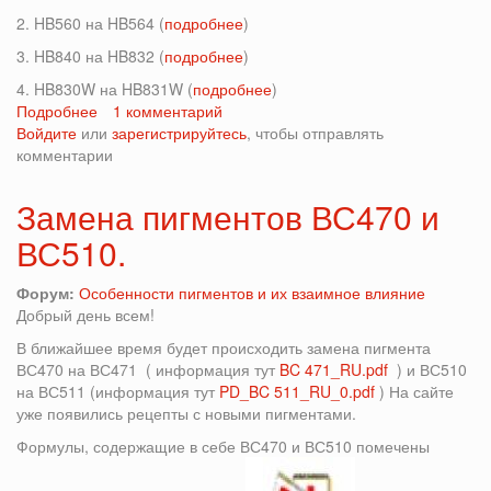
2. HB560 на HB564 (
подробнее
)
3. HB840 на HB832 (
подробнее
)
4. HB830W на HB831W (
подробнее
)
Подробнее
о
1 комментарий
Войдите
или
Замена
зарегистрируйтесь
, чтобы отправлять
комментарии
пигментов
в
Onyx
Замена пигментов ВС470 и
HD
ВС510.
Форум:
Особенности пигментов и их взаимное влияние
Добрый день всем!
В ближайшее время будет происходить замена пигмента
ВС470 на ВС471 ( информация тут
BC 471_RU.pdf
) и ВС510
на ВС511 (информация тут
PD_BC 511_RU_0.pdf
) На сайте
уже появились рецепты с новыми пигментами.
Формулы, содержащие в себе ВС470 и ВС510 помечены