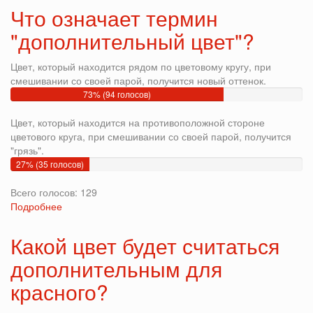
для
Что означает термин
базы
"дополнительный цвет"?
ECO
THINNER
1010
Цвет, который находится рядом по цветовому кругу, при
теперь
смешивании со своей парой, получится новый оттенок.
в
73% (94 голосов)
рублях
Цвет, который находится на противоположной стороне
цветового круга, при смешивании со своей парой, получится
"грязь".
27% (35 голосов)
Всего голосов: 129
Подробнее
о
Что
означает
Какой цвет будет считаться
термин
дополнительным для
"дополнительный
цвет"?
красного?