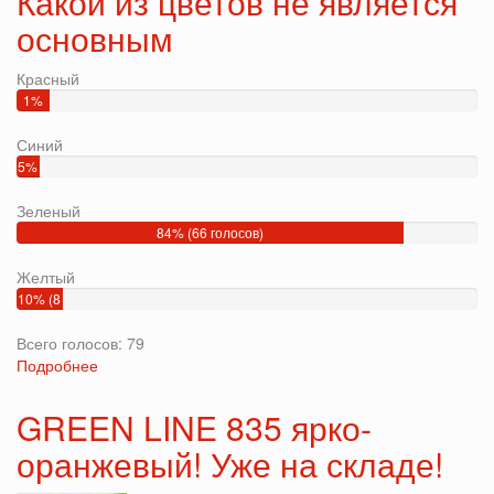
Какой из цветов не является
основным
Красный
1%
(1
Синий
голос)
5%
(4
Зеленый
голосов)
84% (66 голосов)
Желтый
10% (8
голосов)
Всего голосов: 79
Подробнее
о
Какой
из
GREEN LINE 835 ярко-
цветов
оранжевый! Уже на складе!
не
является