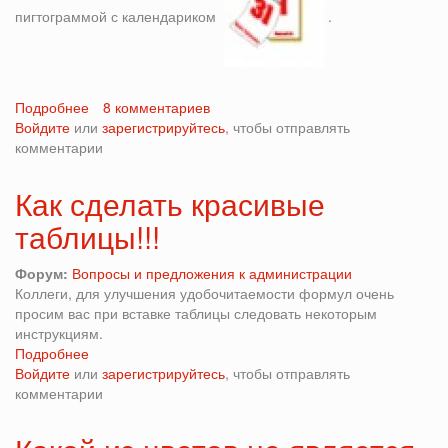
пигтограммой с календариком
.
Подробнее
о
8 комментариев
Войдите
или
Замена
зарегистрируйтесь
, чтобы отправлять
комментарии
пигментов
ВС470
и
Как сделать красивые
ВС510.
таблицы!!!
Форум:
Вопросы и предложения к администрации
Коллеги, для улучшения удобочитаемости формул очень
просим вас при вставке таблицы следовать некоторым
инструкциям.
Подробнее
о
Войдите
или
Как
зарегистрируйтесь
, чтобы отправлять
комментарии
сделать
красивые
таблицы!!!