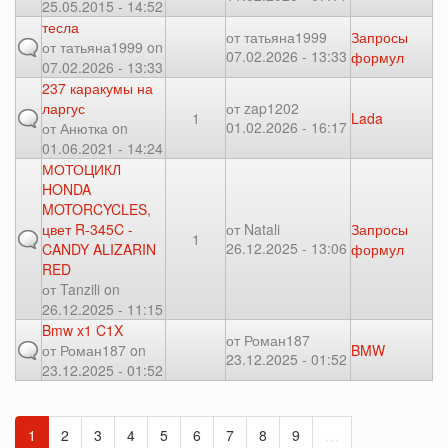
25.05.2015 - 14:52
тесла
от
татьяна1999
Запросы
от
татьяна1999
on
07.02.2026 - 13:33
формул
07.02.2026 - 13:33
237 каракумы на
ларгус
от
zap1202
1
Lada
01.02.2026 - 16:17
от
Анютка
on
01.06.2021 - 14:24
МОТОЦИКЛ
HONDA
MOTORCYCLES,
цвет R-345C -
от
Natali
Запросы
1
26.12.2025 - 13:06
CANDY ALIZARIN
формул
RED
от
Tanzili
on
26.12.2025 - 11:15
Bmw x1 C1X
от
Роман187
от
Роман187
on
BMW
23.12.2025 - 01:52
23.12.2025 - 01:52
1
2
3
4
5
6
7
8
9
…