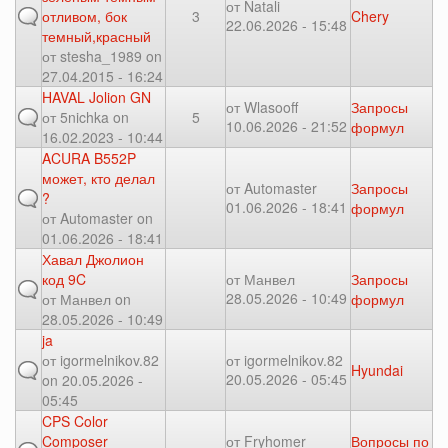
от
Natali
отливом, бок
3
Chery
22.06.2026 - 15:48
темный,красный
от
stesha_1989
on
27.04.2015 - 16:24
HAVAL Jolion GN
от
Wlasooff
Запросы
от
5nichka
on
5
10.06.2026 - 21:52
формул
16.02.2023 - 10:44
ACURA B552P
может, кто делал
от
Automaster
Запросы
?
01.06.2026 - 18:41
формул
от
Automaster
on
01.06.2026 - 18:41
Хавал Джолион
код 9C
от
Манвел
Запросы
28.05.2026 - 10:49
от
Манвел
on
формул
28.05.2026 - 10:49
ja
от
igormelnikov.82
от
igormelnikov.82
Hyundai
20.05.2026 - 05:45
on 20.05.2026 -
05:45
CPS Color
Composer
от
Fryhomer
Вопросы по