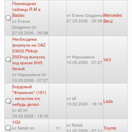
Переводная
таблица R-M в
Baslac
от
Елена Шадрина
Mercedes
27.03.2026 - 20:38
от
Елена
Benz
Шадрина
on
27.03.2026 - 20:38
Необходима
формула на UAZ
23632 Pickup
2023год выпуска,
от
Нарышкина
УАЗ
10.03.2026 - 07:27
код краски БНЛ,
белый
от
Нарышкина
on
10.03.2026 - 07:27
Бордовый
"Фламенко" (181)
- металлик кто
от
all
Lada
19.02.2026 - 18:19
нибудь делал
от
all
on
19.02.2026 - 18:19
1G3
от
Natali
от
Natali
on
11
Toyota
11.02.2026 - 07:11