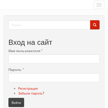
Toggl
navig
Перейти
Форма
к
основному
поиска
Поиск
содержанию
Вход на сайт
Имя пользователя
*
Пароль
*
Регистрация
Забыли пароль?
Войти