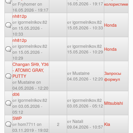
16.05.2026 - 19:17
от
Fryhomer
on
колористике
16.05.2026 - 19:17
nh812p
от
igormelnikov.82
от
igormelnikov.82
Honda
15.05.2026 - 10:33
on 15.05.2026 -
10:33
nh812p
от
igormelnikov.82
от
igormelnikov.82
Honda
15.05.2026 - 10:29
on 15.05.2026 -
10:29
Changan SH9, Y36
- ATOMIC GRAY,
от
Mustaine
Запросы
PUTTY
04.05.2026 - 12:20
формул
от
Mustaine
on
04.05.2026 - 12:20
d06
от
igormelnikov.82
от
igormelnikov.82
Mitsubishi
03.05.2026 - 05:12
on 03.05.2026 -
05:12
SWP
от
Natali
от
hom7711
on
2
Kia
09.04.2026 - 10:57
03.11.2019 - 19:02