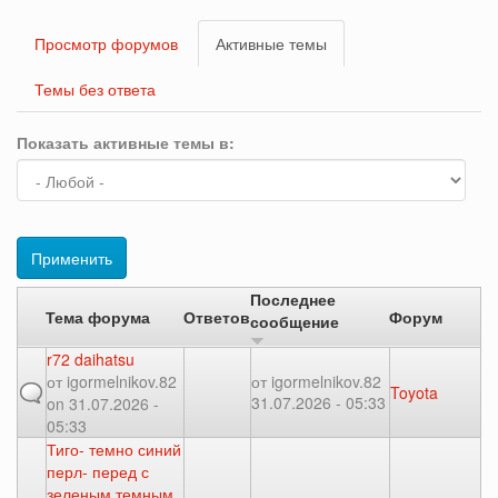
Главные
Просмотр форумов
Активные темы
(активная
вкладки
вкладка)
Темы без ответа
Показать активные темы в:
Применить
Последнее
Тема форума
Ответов
Форум
сообщение
r72 daihatsu
от
igormelnikov.82
от
igormelnikov.82
Toyota
31.07.2026 - 05:33
on 31.07.2026 -
05:33
Тиго- темно синий
перл- перед с
зеленым темным